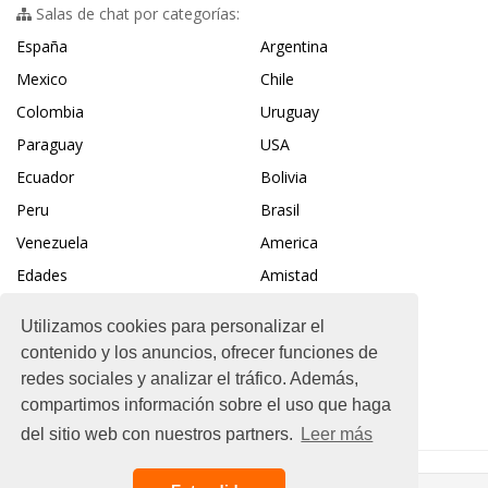
Salas de chat por categorías:
España
Argentina
Mexico
Chile
Colombia
Uruguay
Paraguay
USA
Ecuador
Bolivia
Peru
Brasil
Venezuela
America
Edades
Amistad
Contactos
Deportes
Utilizamos cookies para personalizar el
Cultura
Informatica
contenido y los anuncios, ofrecer funciones de
Negocios
Ciencia
redes sociales y analizar el tráfico. Además,
Idiomas
Mundo
compartimos información sobre el uso que haga
del sitio web con nuestros partners.
Leer más