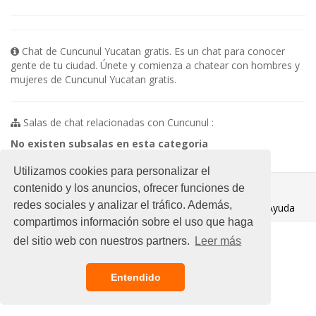
Chat de Cuncunul Yucatan gratis. Es un chat para conocer
gente de tu ciudad. Únete y comienza a chatear con hombres y
mujeres de Cuncunul Yucatan gratis.
Salas de chat relacionadas con Cuncunul :
No existen subsalas en esta categoria
Utilizamos cookies para personalizar el
© 2021 Chat Gratis
contenido y los anuncios, ofrecer funciones de
redes sociales y analizar el tráfico. Además,
Aviso legal
/
Ayuda
compartimos información sobre el uso que haga
del sitio web con nuestros partners.
Leer más
Entendido