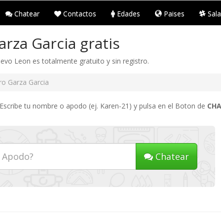
Chatear
Contactos
Edades
Paises
Sala
rza Garcia gratis
vo Leon es totalmente gratuito y sin registro.
ro Garza Garcia
 Escribe tu nombre o apodo (ej. Karen-21) y pulsa en el Boton de
CH
Chatear