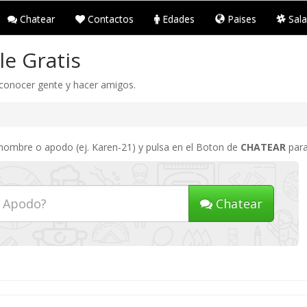
Chatear
Contactos
Edades
Paises
Sala
e Gratis
 conocer gente y hacer amigos.
 nombre o apodo (ej. Karen-21) y pulsa en el Boton de
CHATEAR
para
Chatear