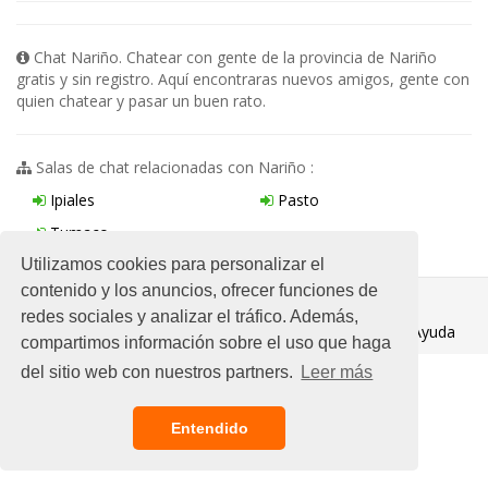
Chat Nariño. Chatear con gente de la provincia de Nariño
gratis y sin registro. Aquí encontraras nuevos amigos, gente con
quien chatear y pasar un buen rato.
Salas de chat relacionadas con Nariño :
Ipiales
Pasto
Tumaco
Utilizamos cookies para personalizar el
contenido y los anuncios, ofrecer funciones de
© 2021 Chat Gratis
redes sociales y analizar el tráfico. Además,
Aviso legal
/
Ayuda
compartimos información sobre el uso que haga
del sitio web con nuestros partners.
Leer más
Entendido