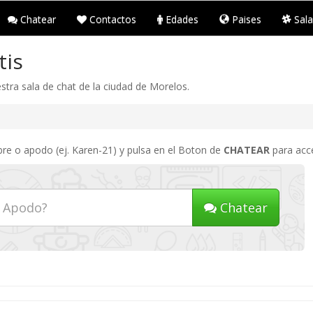
Chatear
Contactos
Edades
Paises
Sala
tis
tra sala de chat de la ciudad de Morelos.
bre o apodo (ej. Karen-21) y pulsa en el Boton de
CHATEAR
para acce
Chatear