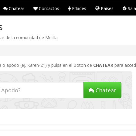
Chatear
Contactos
Edades
Paises
Sala
s
ar de la comunidad de Melilla.
re o apodo (ej. Karen-21) y pulsa en el Boton de
CHATEAR
para accede
Chatear