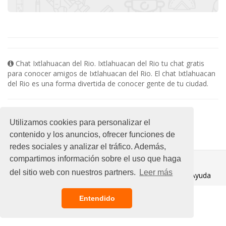
Chat Ixtlahuacan del Rio. Ixtlahuacan del Rio tu chat gratis
para conocer amigos de Ixtlahuacan del Rio. El chat Ixtlahuacan
del Rio es una forma divertida de conocer gente de tu ciudad.
Salas de chat relacionadas con Ixtlahuacan del Rio :
Utilizamos cookies para personalizar el
No existen subsalas en esta categoria
contenido y los anuncios, ofrecer funciones de
redes sociales y analizar el tráfico. Además,
compartimos información sobre el uso que haga
© 2021 Chat Gratis
del sitio web con nuestros partners.
Leer más
Aviso legal
/
Ayuda
Entendido