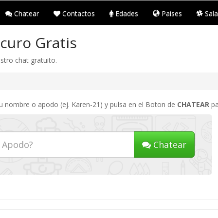
Chatear
Contactos
Edades
Paises
Sala
curo Gratis
tro chat gratuito.
tu nombre o apodo (ej. Karen-21) y pulsa en el Boton de
CHATEAR
pa
Chatear