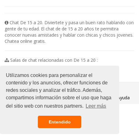
Chat De 15 a 20. Diviertete y pasa un buen rato hablando con
gente de tu edad. El chat de de 15 a 20 años te permitira
conocer nuevas amistades y hablar con chicas y chicos jovenes.
Chatea online gratis.
Salas de chat relacionadas con De 15 a 20 :
No existen subsalas en esta categoria
Utilizamos cookies para personalizar el
contenido y los anuncios, ofrecer funciones de
© 2021 Chat Gratis
redes sociales y analizar el tráfico. Además,
Aviso legal
/
Ayuda
compartimos información sobre el uso que haga
del sitio web con nuestros partners.
Leer más
Entendido