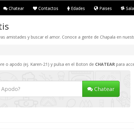
Chatear
Contactos
Edades
Paises
Sala
tis
vas amistades y buscar el amor. Conoce a gente de Chapala en nuestr
re o apodo (ej. Karen-21) y pulsa en el Boton de
CHATEAR
para acce
Chatear