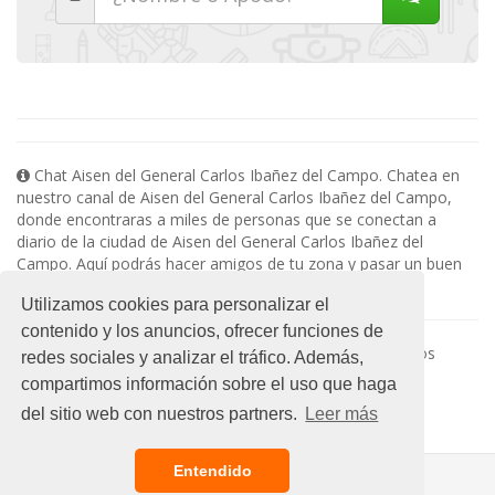
Chat Aisen del General Carlos Ibañez del Campo. Chatea en
nuestro canal de Aisen del General Carlos Ibañez del Campo,
donde encontraras a miles de personas que se conectan a
diario de la ciudad de Aisen del General Carlos Ibañez del
Campo. Aquí podrás hacer amigos de tu zona y pasar un buen
rato en nuestro chat online sin registro.
Utilizamos cookies para personalizar el
contenido y los anuncios, ofrecer funciones de
Salas de chat relacionadas con Aisen del General Carlos
redes sociales y analizar el tráfico. Además,
Ibañez del Campo :
compartimos información sobre el uso que haga
No existen subsalas en esta categoria
del sitio web con nuestros partners.
Leer más
Entendido
© 2021 Chat Gratis